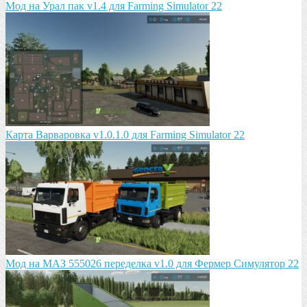
Мод на Урал пак v1.4 для Farming Simulator 22
Карта Варваровка v1.0.1.0 для Farming Simulator 22
Мод на МАЗ 555026 пeрeдeлка v1.0 для Фермер Симулятор 22