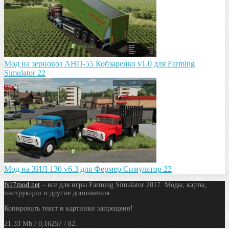
Мод на зeрновоз АНП-55 Кобзарeнко v1.0 для Farming
Simulator 22
Мод на ЗИЛ 130 v6.3 для Фермер Симулятор 22
fs17mod.net
– все для игры Farming Simulator 2017. Моды, карты,
инструкции и другие дополнения.
Копировать текст и картинки запрещено!
21.33 Mb / 0,16257 / 82.