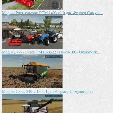
Мод на Ростсельмаш РСМ 1403 v1.0 для Фермер Симуля...
Мод КСУ-1 / Бизон / МТЗ-3522 / ПР-Ф-180 / Обмотчик...
Мод на Cкиф 310 v 1.0.0.1 для Фермер Симулятор 22