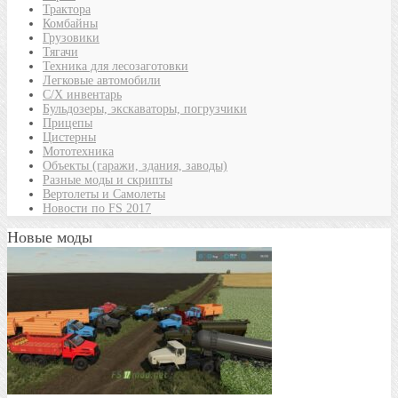
Трактора
Комбайны
Грузовики
Тягачи
Техника для лесозаготовки
Легковые автомобили
С/Х инвентарь
Бульдозеры, экскаваторы, погрузчики
Прицепы
Цистерны
Мототехника
Объекты (гаражи, здания, заводы)
Разные моды и скрипты
Вертолеты и Самолеты
Новости по FS 2017
Новые моды